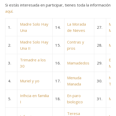
Si estás interesada en participar, tienes toda la información a 
aquí
.
Madre Solo Hay
La Morada
Men
1.
14.
27.
Una
de Nieves
Man
Madre Solo Hay
Contras y
2.
15.
28.
Mi V
Una II
pros
Trimadre a los
El r
3.
16.
Mamadedos
29.
30
Mix
Menuda
Nur
4.
Muriel y yo
17.
30.
Manada
Tra
Infncia en familia
En paro
5.
18.
31.
Mad
I
biologico
Teresa