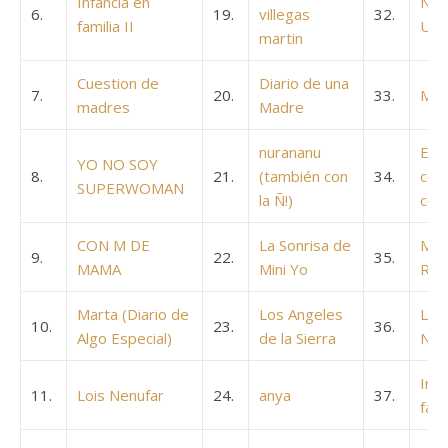
Infancia en
Nur
6.
19.
villegas
32.
familia II
Ung
martin
Cuestion de
Diario de una
7.
20.
33.
Muri
madres
Madre
nurananu
Est
YO NO SOY
8.
21.
(también con
34.
com
SUPERWOMAN
la Ñ!)
con
CON M DE
La Sonrisa de
Mam
9.
22.
35.
MAMA
Mini Yo
Red
Marta (Diario de
Los Angeles
La 
10.
23.
36.
Algo Especial)
de la Sierra
Nie
Infa
11.
Lois Nenufar
24.
anya
37.
fami