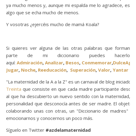
ya mucho menos y, aunque mi espalda me lo agradece, es
algo que se echa mucho de menos.
Y vosotras ¿ejercéis mucho de mamá Koala?
Si quieres ver alguna de las otras palabras que forman
parte de mi diccionario puedes hacerlo
aquí:
Admiración
,
Analizar
,
Besos
,
Conmemorar
,
DulceAgri
Jugar
,
Noche
,
Reeducación
,
Superación
,
Valor
,
Yantar
y
Z
"La maternidad de la A a la Z" es un carnaval de blog iniciado 
Treinta
que consiste en que cada madre participante describ
al que ha descubierto un nuevo sentido con la maternidad, o
personalidad que desconocía antes de ser madre. El objetivo
colaborando unas con otras, un "Diccionario de madres" con
emocionarnos y conocernos un poco más.
Síguelo en Twitter
#azdelamaternidad