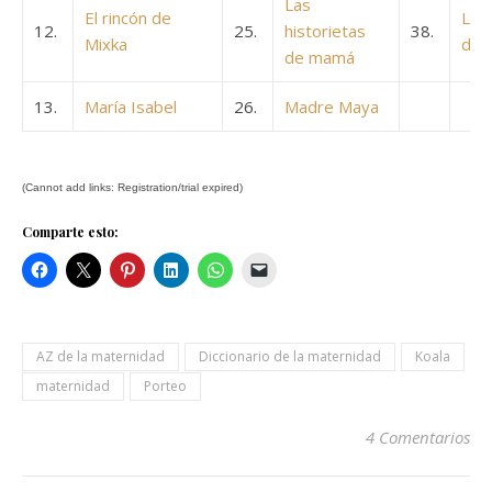
Las
El rincón de
Las 
12.
25.
historietas
38.
Mixka
de 
de mamá
13.
María Isabel
26.
Madre Maya
(Cannot add links: Registration/trial expired)
Comparte esto:
AZ de la maternidad
Diccionario de la maternidad
Koala
maternidad
Porteo
4 Comentarios