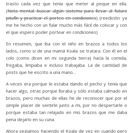
trasto cada vez que tenía que meter al peque en ella.
(
Nota mental: buscar algún sistema para llevar al futuro
pitufín y practicar el porteo en condiciones
) (reedición: ya
me he hecho con un fular mucho más fácil de colocar y con
el que espero poder portear en condiciones)
En resumen, que iba con el niño en brazos a todos los
lados, como si de una mamá Koala se tratara. Con él en el
colo (como dicen en mi segunda tierra) hacía la comida,
fregaba, limpiaba e incluso trabajaba. La de cantidad de
posts que he escrito a una mano…
A veces era porque le estaba dando el pecho y tenía que
hacer algo, otras porque lloraba y sólo estaba calmado en
brazos, pero muchas de ellas he de reconocer que por el
simple placer de sentirle junto a mi, por no despertarle o
porque estaba tan relajado en mis brazos que me daba
pena dejarlo en su cuna.
Ahora seguimos haciendo el Koala de vez en cuando pero