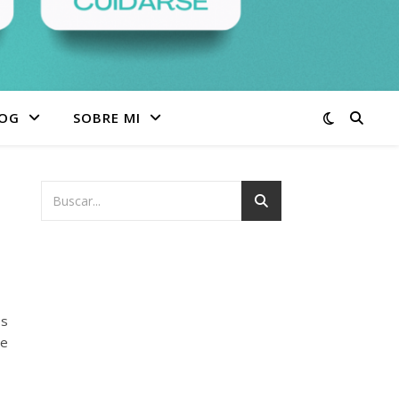
OG
SOBRE MI
@s
de