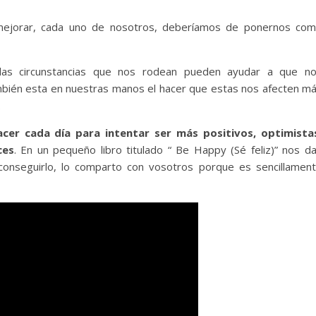
mejorar, cada uno de nosotros, deberíamos de ponernos co
las circunstancias que nos rodean pueden ayudar a que n
bién esta en nuestras manos el hacer que estas nos afecten m
.
er cada día para intentar ser más positivos, optimista
ces
. En un pequeño libro titulado “ Be Happy (Sé feliz)” nos d
onseguirlo, lo comparto con vosotros porque es sencillamen