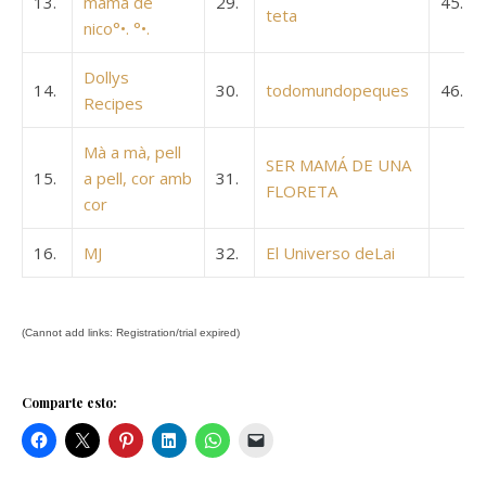
13.
mamá de
29.
45.
teta
nico°•. °•.
Dollys
14.
30.
todomundopeques
46.
Recipes
Mà a mà, pell
SER MAMÁ DE UNA
15.
a pell, cor amb
31.
FLORETA
cor
16.
MJ
32.
El Universo deLai
(Cannot add links: Registration/trial expired)
Comparte esto: