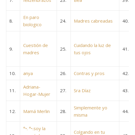
7.
felizenbrazos
23.
Bea
39.
En paro
8.
24.
Madres cabreadas
40.
biologico
Cuestión de
Cuidando la luz de
9.
25.
41.
madres
tus ojos
10.
anya
26.
Contras y pros
42.
Adriana-
11.
27.
Sra Díaz
43.
Hogar-Mujer
Simplemente yo
12.
Mamá Merlin
28.
44.
misma
°•. °•.soy la
Colgando en tu