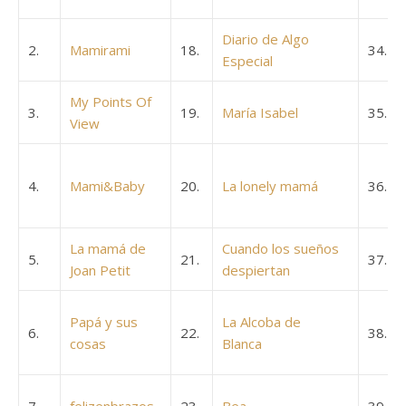
Diario de Algo
2.
Mamirami
18.
34.
Especial
My Points Of
3.
19.
María Isabel
35.
View
4.
Mami&Baby
20.
La lonely mamá
36.
La mamá de
Cuando los sueños
5.
21.
37.
Joan Petit
despiertan
Papá y sus
La Alcoba de
6.
22.
38.
cosas
Blanca