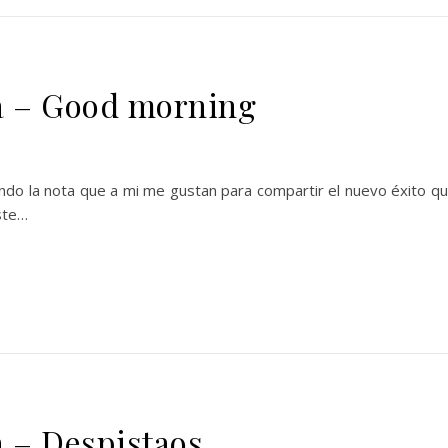
ta – Good morning
ndo la nota que a mi me gustan para compartir el nuevo éxito q
ste…
a – Despistaos