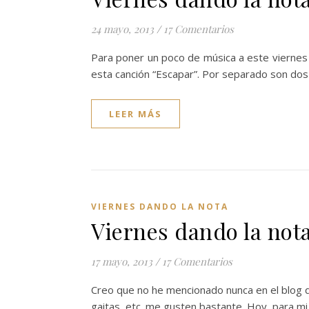
24 mayo, 2013
/
17 Comentarios
Para poner un poco de música a este viernes
esta canción “Escapar”. Por separado son do
LEER MÁS
VIERNES DANDO LA NOTA
Viernes dando la not
17 mayo, 2013
/
17 Comentarios
Creo que no he mencionado nunca en el blog q
gaitas, etc. me gusten bastante. Hoy, para m