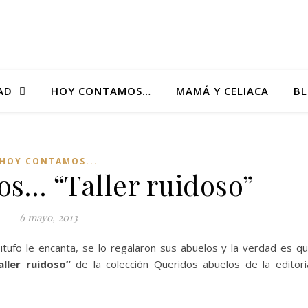
AD
HOY CONTAMOS…
MAMÁ Y CELIACA
B
HOY CONTAMOS...
s… “Taller ruidoso”
6 mayo, 2013
tufo le encanta, se lo regalaron sus abuelos y la verdad es q
aller ruidoso”
de la colección Queridos abuelos de la editori