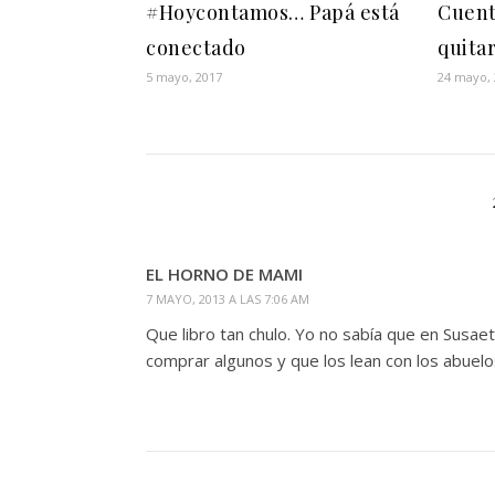
#Hoycontamos… Papá está
Cuent
conectado
quitar
5 mayo, 2017
24 mayo,
EL HORNO DE MAMI
7 MAYO, 2013 A LAS 7:06 AM
Que libro tan chulo. Yo no sabía que en Susae
comprar algunos y que los lean con los abuelo