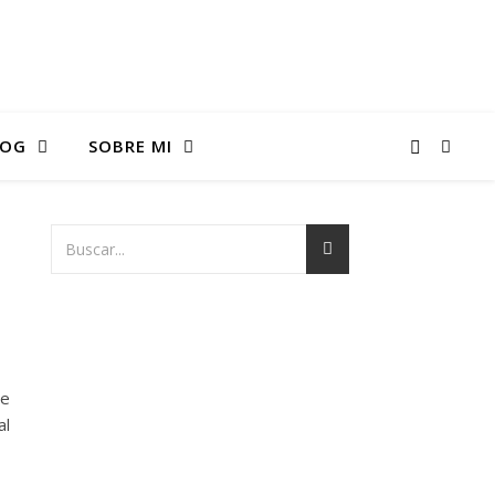
LOG
SOBRE MI
ue
al