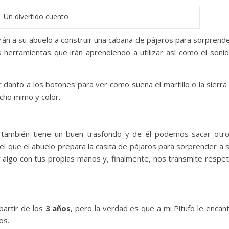
Un divertido cuento
án a su abuelo a construir una cabaña de pájaros para sorprend
es herramientas que irán aprendiendo a utilizar así como el soni
r danto a los botones para ver como suena el martillo o la sierra
cho mimo y color.
 también tiene un buen trasfondo y de él podemos sacar otr
l que el abuelo prepara la casita de pájaros para sorprender a 
 algo con tus propias manos y, finalmente, nos transmite respe
partir de los
3 años
, pero la verdad es que a mi Pitufo le encan
os.