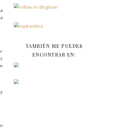
ca
na
TAMBIÉN ME PUEDES
er
ENCONTRAR EN:
as
ue
 y
an