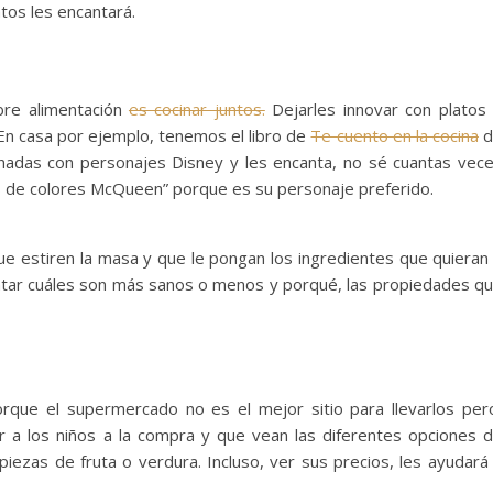
atos les encantará.
bre alimentación
es cocinar juntos.
Dejarles innovar con platos
 En casa por ejemplo, tenemos el libro de
Te cuento en la cocina
d
onadas con personajes Disney y les encanta, no sé cuantas vec
s de colores McQueen” porque es su personaje preferido.
ue estiren la masa y que le pongan los ingredientes que quieran
ar cuáles son más sanos o menos y porqué, las propiedades q
que el supermercado no es el mejor sitio para llevarlos per
ar a los niños a la compra y que vean las diferentes opciones 
piezas de fruta o verdura. Incluso, ver sus precios, les ayudará