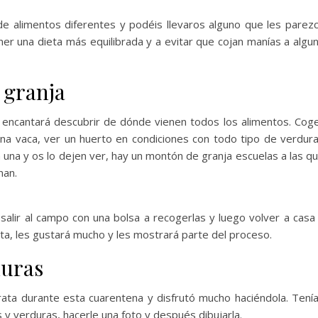
 alimentos diferentes y podéis llevaros alguno que les parez
ner una dieta más equilibrada y a evitar que cojan manías a algu
 granja
s encantará descubrir de dónde vienen todos los alimentos. Cog
na vaca, ver un huerto en condiciones con todo tipo de verdur
 una y os lo dejen ver, hay un montón de granja escuelas a las q
nan.
alir al campo con una bolsa a recogerlas y luego volver a casa
rta, les gustará mucho y les mostrará parte del proceso.
duras
rata durante esta cuarentena y disfrutó mucho haciéndola. Tení
s y verduras, hacerle una foto y después dibujarla.