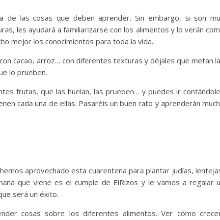
na de las cosas que deben aprender. Sin embargo, si son m
ras, les ayudará a familiarizarse con los alimentos y lo verán co
cho mejor los conocimientos para toda la vida.
 con cacao, arroz… con diferentes texturas y déjales que metan l
ue lo prueben.
tes frutas, que las huelan, las prueben… y puedes ir contándol
ienen cada una de ellas. Pasaréis un buen rato y aprenderán muc
s hemos aprovechado esta cuarentena para plantar judías, lenteja
mana que viene es el cumple de ElRizos y le vamos a regalar 
que será un éxito.
nder cosas sobre los diferentes alimentos. Ver cómo crece