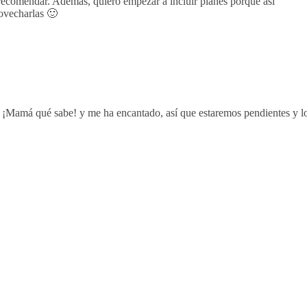
 recomendar. Además, quiero empezar a incluir planes porque así
ovecharlas 🙂
 ¡Mamá qué sabe! y me ha encantado, así que estaremos pendientes y l