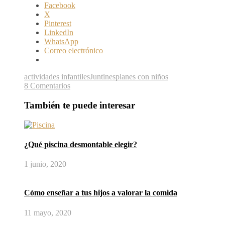
Facebook
X
Pinterest
LinkedIn
WhatsApp
Correo electrónico
actividades infantiles
Juntines
planes con niños
8 Comentarios
También te puede interesar
¿Qué piscina desmontable elegir?
1 junio, 2020
Cómo enseñar a tus hijos a valorar la comida
11 mayo, 2020