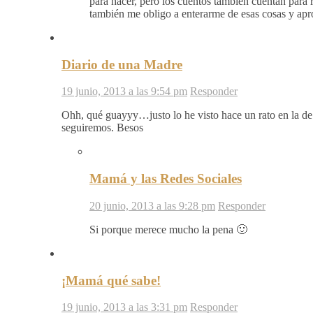
para hacer, pero los cuentos también cuentan para
también me obligo a enterarme de esas cosas y apr
Diario de una Madre
19 junio, 2013 a las 9:54 pm
Responder
Ohh, qué guayyy…justo lo he visto hace un rato en la de
seguiremos. Besos
Mamá y las Redes Sociales
20 junio, 2013 a las 9:28 pm
Responder
Si porque merece mucho la pena 🙂
¡Mamá qué sabe!
19 junio, 2013 a las 3:31 pm
Responder