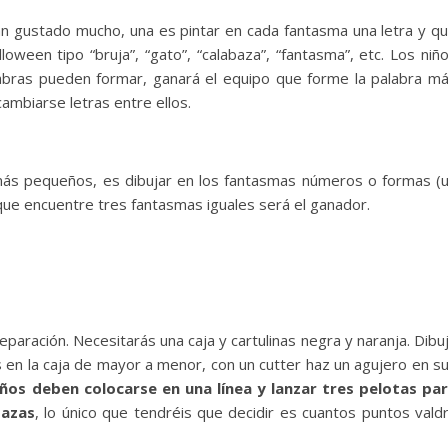
an gustado mucho, una es pintar en cada fantasma una letra y q
oween tipo “bruja”, “gato”, “calabaza”, “fantasma”, etc. Los niñ
labras pueden formar, ganará el equipo que forme la palabra m
ambiarse letras entre ellos.
 más pequeños, es dibujar en los fantasmas números o formas (
 que encuentre tres fantasmas iguales será el ganador.
paración. Necesitarás una caja y cartulinas negra y naranja. Dibu
 en la caja de mayor a menor, con un cutter haz un agujero en s
ños deben colocarse en una línea y lanzar tres pelotas pa
bazas
, lo único que tendréis que decidir es cuantos puntos vald