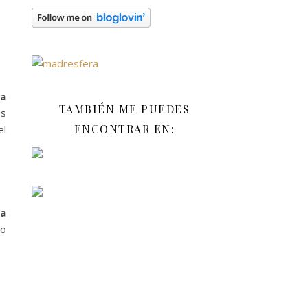
 a
TAMBIÉN ME PUEDES
os
ENCONTRAR EN:
el
a
 o