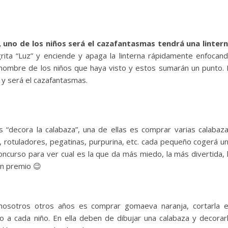
, uno de los niños será el cazafantasmas tendrá una linter
ita “Luz” y enciende y apaga la linterna rápidamente enfocan
el nombre de los niños que haya visto y estos sumarán un punto. 
y será el cazafantasmas.
 “decora la calabaza”, una de ellas es comprar varias calabaz
 rotuladores, pegatinas, purpurina, etc. cada pequeño cogerá u
oncurso para ver cual es la que da más miedo, la más divertida, 
un premio 😉
osotros otros años es comprar gomaeva naranja, cortarla 
a cada niño. En ella deben de dibujar una calabaza y decorar