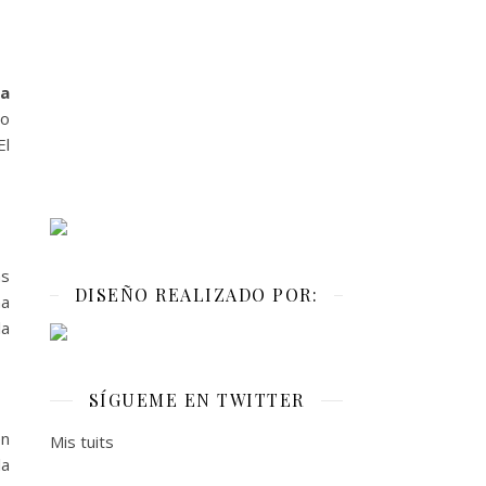
na
do
El
as
DISEÑO REALIZADO POR:
na
la
SÍGUEME EN TWITTER
en
Mis tuits
la