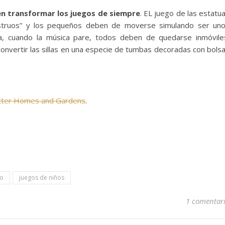
n transformar los juegos de siempre
. EL juego de las estatu
struos” y los pequeños deben de moverse simulando ser un
a, cuando la música pare, todos deben de quedarse inmóvile
 convertir las sillas en una especie de tumbas decoradas con bols
tter Homes and Gardens
.
do
juegos de niños
1 comentar