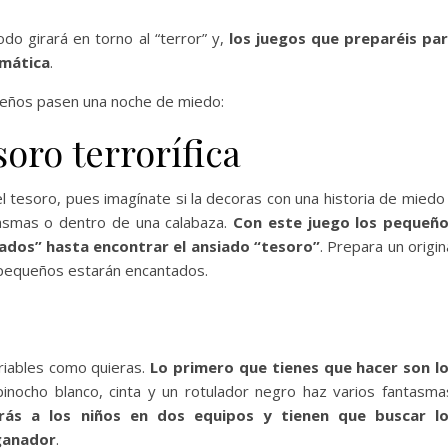
do girará en torno al “terror” y,
los juegos que preparéis pa
emática
.
ueños pasen una noche de miedo:
oro terrorífica
el tesoro, pues imagínate si la decoras con una historia de miedo
tasmas o dentro de una calabaza.
Con este juego los pequeñ
ados” hasta encontrar el ansiado “tesoro”
. Prepara un origin
 pequeños estarán encantados.
ariables como quieras.
Lo primero que tienes que hacer son l
inocho blanco, cinta y un rotulador negro haz varios fantasma
irás a los niños en dos equipos y tienen que buscar l
 ganador
.