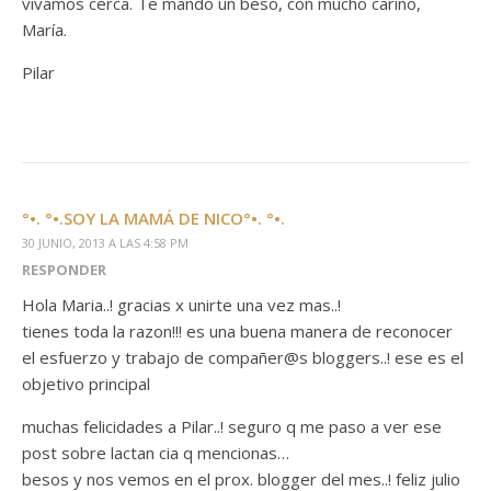
vivamos cerca. Te mando un beso, con mucho cariño,
María.
Pilar
°•. °•.SOY LA MAMÁ DE NICO°•. °•.
30 JUNIO, 2013 A LAS 4:58 PM
RESPONDER
Hola Maria..! gracias x unirte una vez mas..!
tienes toda la razon!!! es una buena manera de reconocer
el esfuerzo y trabajo de compañer@s bloggers..! ese es el
objetivo principal
muchas felicidades a Pilar..! seguro q me paso a ver ese
post sobre lactan cia q mencionas…
besos y nos vemos en el prox. blogger del mes..! feliz julio