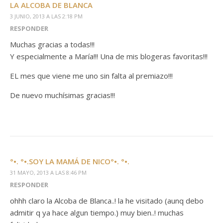
LA ALCOBA DE BLANCA
3 JUNIO, 2013 A LAS 2:18 PM
RESPONDER
Muchas gracias a todas!!!
Y especialmente a María!!! Una de mis blogeras favoritas!!!
EL mes que viene me uno sin falta al premiazo!!!
De nuevo muchísimas gracias!!!
°•. °•.SOY LA MAMÁ DE NICO°•. °•.
31 MAYO, 2013 A LAS 8:46 PM
RESPONDER
ohhh claro la Alcoba de Blanca..! la he visitado (aunq debo
admitir q ya hace algun tiempo.) muy bien..! muchas