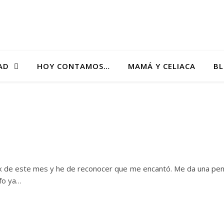
AD
HOY CONTAMOS…
MAMÁ Y CELIACA
B
x de este mes y he de reconocer que me encantó. Me da una pe
ufo ya…