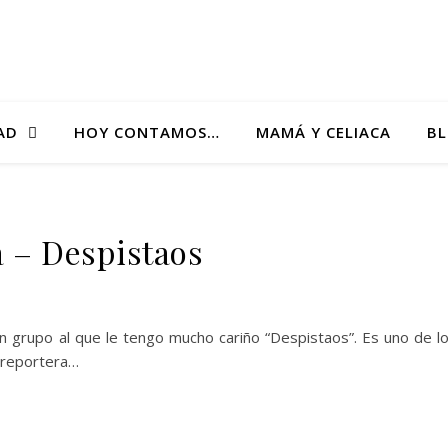
AD
HOY CONTAMOS…
MAMÁ Y CELIACA
B
a – Despistaos
un grupo al que le tengo mucho cariño “Despistaos”. Es uno de l
 reportera…