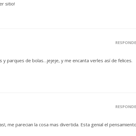
r sitio!
RESPOND
s y parques de bolas…jejeje, y me encanta verles así de felices.
RESPOND
s!, me parecian la cosa mas divertida. Esta genial el pensamient