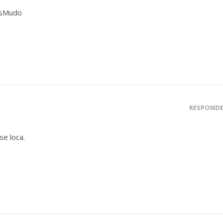
lesMudo
RESPOND
se loca.