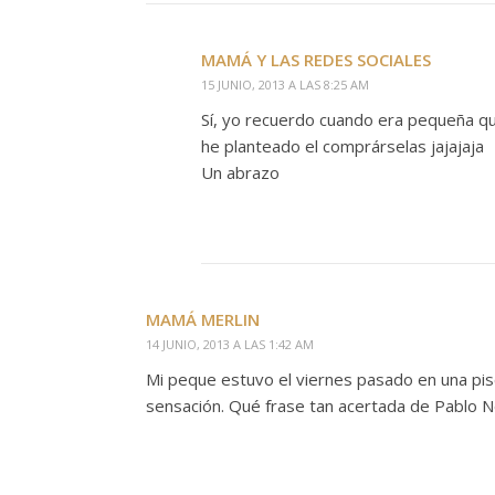
MAMÁ Y LAS REDES SOCIALES
15 JUNIO, 2013 A LAS 8:25 AM
Sí, yo recuerdo cuando era pequeña que
he planteado el comprárselas jajajaja
Un abrazo
MAMÁ MERLIN
14 JUNIO, 2013 A LAS 1:42 AM
Mi peque estuvo el viernes pasado en una pi
sensación. Qué frase tan acertada de Pablo N