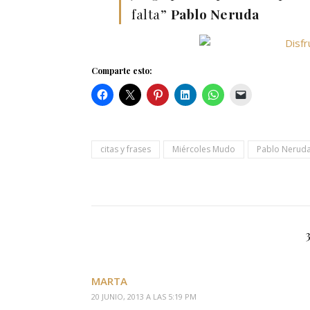
falta”
Pablo Neruda
Comparte esto:
citas y frases
Miércoles Mudo
Pablo Nerud
MARTA
20 JUNIO, 2013 A LAS 5:19 PM