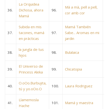
La Orquidea
Mà a mà, pell a pell,
36.
Dichosa, ahora
96.
cor amb cor
Mamá
Subida en mis
Mamá También
37.
tacones, mamá
97.
Sabe... Aromas en mi
en prácticas
jardin
la jungla de tus
38.
98.
Bulalaica
hijos
El Universo de
39.
99.
Chicatopia
Princess Aleka
O.oOo.Burbujita,
40.
100.
Laura Rodriguez
tú y yo.oOo.O
Llamemosla
41.
101.
Mamá y maestra
Hache