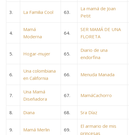
La mamá de Joan
3.
La Familia Cool
63.
Petit
Mamá
SER MAMÁ DE UNA
4.
64.
Moderna
FLORETA
Diario de una
5.
Hogar-mujer
65.
endorfina
Una colombiana
6.
66.
Menuda Manada
en California
Una Mamá
7.
67.
MamáCachorro
Diseñadora
8.
Diana
68.
Sra Díaz
El armario de mis
9.
Mamá Merlin
69.
princesas