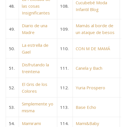
Cucubebé Moda
48.
las cosas
108.
Infantil Blog
Insignificantes
Diario de una
Mamás al borde de
49.
109.
Madre
un ataque de besos
La estrella de
50.
110.
CON M DE MAMÁ
Gael
Disfrutando la
51.
111.
Canela y Bach
treintena
El Gris de los
52.
112.
Yuria Prospero
Colores
Simplemente yo
53.
113.
Base Echo
misma
54.
Mamirami
114.
Mami&Baby