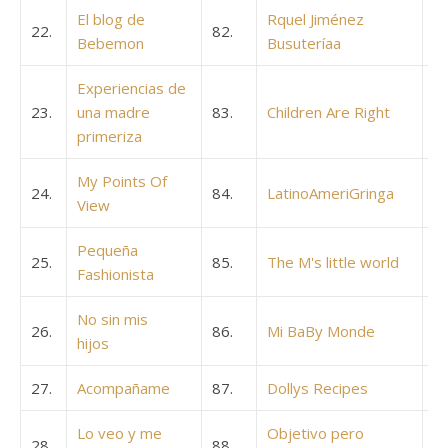
El blog de
Rquel Jiménez
22.
82.
Bebemon
Busuteríaa
Experiencias de
23.
una madre
83.
Children Are Right
primeriza
My Points Of
24.
84.
LatinoAmeriGringa
View
Pequeña
25.
85.
The M's little world
Fashionista
No sin mis
26.
86.
Mi BaBy Monde
hijos
27.
Acompañame
87.
Dollys Recipes
Lo veo y me
Objetivo pero
28.
88.