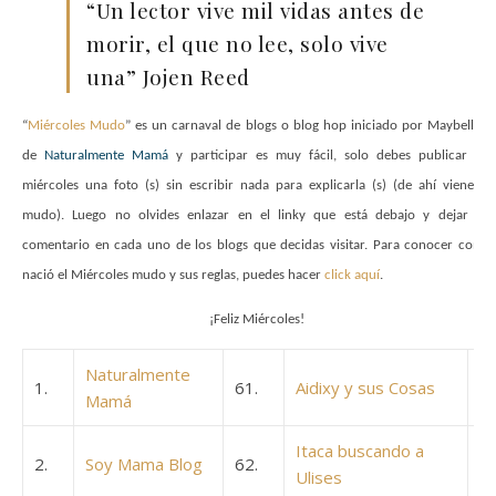
“Un lector vive mil vidas antes de
morir, el que no lee, solo vive
una” Jojen Reed
“
Miércoles Mudo
” es un carnaval de blogs o blog hop iniciado por Maybelline
de
Naturalmente Mamá
y participar es muy fácil, solo debes publicar los
miércoles una foto (s) sin escribir nada para explicarla (s) (de ahí viene lo
mudo). Luego no olvides enlazar en el linky que está debajo y dejar un
comentario en cada uno de los blogs que decidas visitar. Para conocer como
nació el Miércoles mudo y sus reglas, puedes hacer
click aquí
.
¡Feliz Miércoles!
Naturalmente
1.
61.
Aidixy y sus Cosas
Mamá
Itaca buscando a
2.
Soy Mama Blog
62.
Ulises