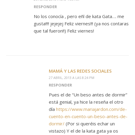
RESPONDER
No los conocía , pero eñl de kata Gata…. me
gusta!!!! jejejej Feliz viernes!!! (ya nos contaras
que tal fueron!!) Feliz viernes!
MAMÁ Y LAS REDES SOCIALES
27 ABRIL, 2013 A LAS 8:24 PM
RESPONDER
Pues el de “Un beso antes de dormir”
está genial, ya hice la reseña el otro
día
https://www.mariajardon.com/de-
cuento-en-cuento-un-beso-antes-de-
dormir/
(Por si queréis echar un
vistazo) Y el de la kata gata ya os