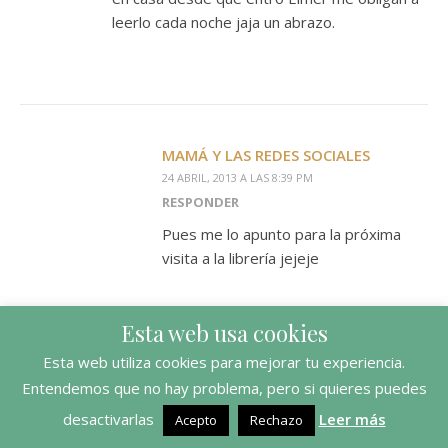
leerlo cada noche jaja un abrazo.
MAMÁ Y LAS REDES SOCIALES
24 ABRIL, 2013 A LAS 8:39 PM
RESPONDER
Pues me lo apunto para la próxima
visita a la librería jejeje
Esta web usa cookies
Esta web utiliza cookies para mejorar tu experiencia.
Entendemos que no hay problema, pero si quieres puedes
IRA
24 ABRIL, 2013 A LAS 3:51 PM
desactivarlas
Leer más
Acepto
Rechazo
RESPONDER