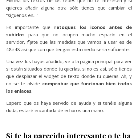
Elimina los textos de las redes que no te interesen y si
quieres añadir alguna otra sólo tienes que cambiar el
“síguenos en…”
Es importante que
retoques los iconos antes de
subirlos
para que no ocupen mucho espacio en el
servidor, fíjate que las medidas que vamos a usar es de
48×48 así que con que tengan esta media sería suficiente.
Una vez los hayas añadido, ve a la página principal para ver
si están situados donde tu querías, si no es así, sólo tienes
que desplazar el widget de texto donde tu quieras. Ah, y
no se te olvide
comprobar que funcionan bien todos
los enlaces
.
Espero que os haya servido de ayuda y si tenéis alguna
duda, estaré encantada de echaros una mano.
Si te ha parecido interesante o te ha